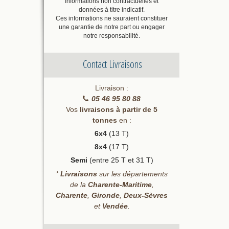
Informations non contractuelles et
données à titre indicatif.
Ces informations ne sauraient constituer
une garantie de notre part ou engager
notre responsabilité.
Contact Livraisons
Livraison :
05 46 95 80 88
Vos
livraisons à partir de 5
tonnes
en :
6x4
(13 T)
8x4
(17 T)
Semi
(entre 25 T et 31 T)
*
Livraisons
sur les départements
de la
Charente-Maritime
,
Charente
,
Gironde
,
Deux-Sèvres
et
Vendée
.