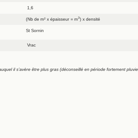
1,6
3
(Nb de m² x épaisseur = m
) x densité
St Sornin
Vrac
auquel il s’avère être plus gras (déconseillé en période fortement pluvi