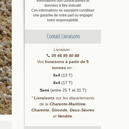
Informations non contractuelles et
données à titre indicatif.
Ces informations ne sauraient constituer
une garantie de notre part ou engager
notre responsabilité.
Contact Livraisons
Livraison :
05 46 95 80 88
Vos
livraisons à partir de 5
tonnes
en :
6x4
(13 T)
8x4
(17 T)
Semi
(entre 25 T et 31 T)
*
Livraisons
sur les départements
de la
Charente-Maritime
,
Charente
,
Gironde
,
Deux-Sèvres
et
Vendée
.